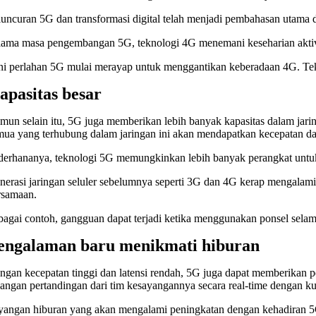
luncuran 5G dan transformasi digital telah menjadi pembahasan utama d
lama masa pengembangan 5G, teknologi 4G menemani keseharian aktivit
ni perlahan 5G mulai merayap untuk menggantikan keberadaan 4G. Teknol
apasitas besar
mun selain itu, 5G juga memberikan lebih banyak kapasitas dalam jari
mua yang terhubung dalam jaringan ini akan mendapatkan kecepatan dat
derhananya, teknologi 5G memungkinkan lebih banyak perangkat untuk
nerasi jaringan seluler sebelumnya seperti 3G dan 4G kerap mengalami 
rsamaan.
bagai contoh, gangguan dapat terjadi ketika menggunakan ponsel selam
engalaman baru menikmati hiburan
ngan kecepatan tinggi dan latensi rendah, 5G juga dapat memberikan
yangan pertandingan dari tim kesayangannya secara real-time dengan ku
yangan hiburan yang akan mengalami peningkatan dengan kehadiran 5G 