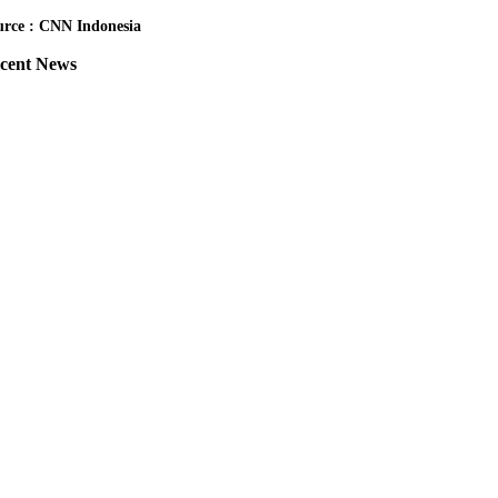
urce : CNN Indonesia
cent News