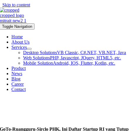
Skip to content
Toggle Navigation
Home
About Us
Services
Desktop Solutions
VB Classic, C#.NET, VB.NET, Java
Web Solutions
PHP, Javascript, JQuery, HTML5, etc.
Mobile Solution
Android, IOS, Flutter, Kotlin, etc.
Product
News
Blog
Career
Contact
GoTo-Ruangguru-Sirclo PHK, Ini Daftar Startup RI yang Tutup