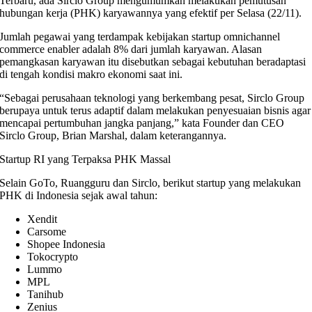
Terbaru, ada Sirclo Group mengumumkan melakukan pemutusan
hubungan kerja (PHK) karyawannya yang efektif per Selasa (22/11).
Jumlah pegawai yang terdampak kebijakan startup omnichannel
commerce enabler adalah 8% dari jumlah karyawan. Alasan
pemangkasan karyawan itu disebutkan sebagai kebutuhan beradaptasi
di tengah kondisi makro ekonomi saat ini.
“Sebagai perusahaan teknologi yang berkembang pesat, Sirclo Group
berupaya untuk terus adaptif dalam melakukan penyesuaian bisnis agar
mencapai pertumbuhan jangka panjang,” kata Founder dan CEO
Sirclo Group, Brian Marshal, dalam keterangannya.
Startup RI yang Terpaksa PHK Massal
Selain GoTo, Ruangguru dan Sirclo, berikut startup yang melakukan
PHK di Indonesia sejak awal tahun:
Xendit
Carsome
Shopee Indonesia
Tokocrypto
Lummo
MPL
Tanihub
Zenius