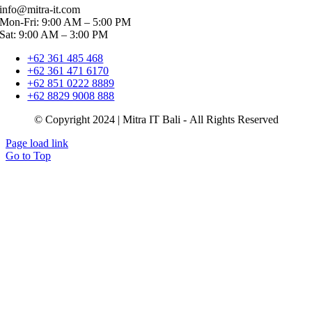
info@mitra-it.com
Mon-Fri: 9:00 AM – 5:00 PM
Sat: 9:00 AM – 3:00 PM
+62 361 485 468
+62 361 471 6170
+62 851 0222 8889
+62 8829 9008 888
© Copyright 2024 | Mitra IT Bali - All Rights Reserved
Page load link
Go to Top