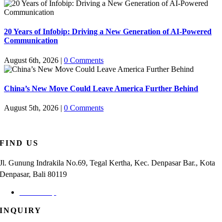
20 Years of Infobip: Driving a New Generation of AI-Powered
Communication
August 6th, 2026
|
0 Comments
China’s New Move Could Leave America Further Behind
August 5th, 2026
|
0 Comments
FIND US
Jl. Gunung Indrakila No.69, Tegal Kertha, Kec. Denpasar Bar., Kota
Denpasar, Bali 80119
Check Map
INQUIRY