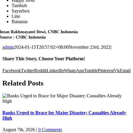
Happy fresh
Tanihub
Sayurbox
Line
Bananas
Intan Rakhmayanti Dewi, CNBC Indonesia
Source : CNBC Indonesia
admin
2024-01-15T20:57:02+08:00
November 23rd, 2022
|
Share This Story, Choose Your Platform!
Facebook
Twitter
Reddit
LinkedIn
WhatsApp
Tumblr
Pinterest
Vk
Email
Related Posts
Banks Urged to Brace for Major Disaster; Casualties Already
High
August 7th, 2026
|
0 Comments