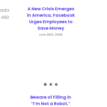
A New Crisis Emerges
Pada
in America, Facebook
 450
Urges Employees to
Save Money
June 30th, 2026
Beware of Filling in
“I’m Not a Robot,”