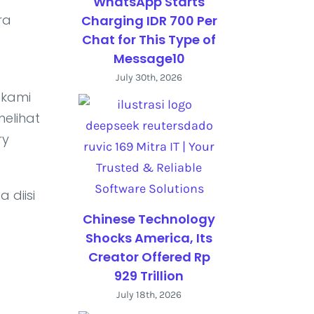
WhatsApp Starts
ra
Charging IDR 700 Per
Chat for This Type of
Message10
July 30th, 2026
 kami
melihat
ry
 diisi
Chinese Technology
Shocks America, Its
Creator Offered Rp
929 Trillion
July 18th, 2026