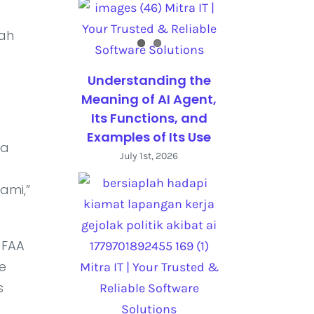
ah
Understanding the
Meaning of AI Agent,
Its Functions, and
Examples of Its Use
ta
July 1st, 2026
ami,”
 FAA
e
s