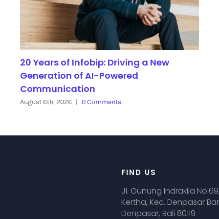
20 Years of Infobip: Driving a New
Generation of AI-Powered
Communication
August 6th, 2026
|
0 Comments
FIND US
Jl. Gunung Indrakila No.69
Kertha, Kec. Denpasar Bar
Denpasar, Bali 80119