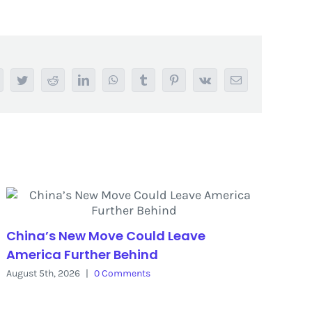
acebook
Twitter
Reddit
LinkedIn
WhatsApp
Tumblr
Pinterest
Vk
Email
China’s New Move Could Leave
America Further Behind
August 5th, 2026
|
0 Comments