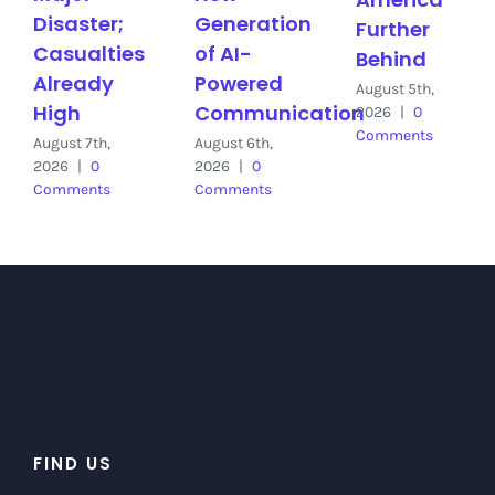
Disaster;
Generation
Further
Casualties
of AI-
Behind
Already
Powered
August 5th,
High
Communication
2026
|
0
Comments
August 7th,
August 6th,
2026
|
0
2026
|
0
Comments
Comments
FIND US