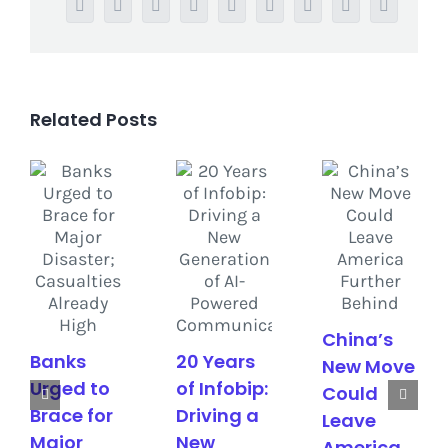
Facebook
Twitter
Reddit
LinkedIn
WhatsApp
Tumblr
Pinterest
Vk
Email
Related Posts
China’s
Banks
20 Years
New Move
Urged to
of Infobip:
Could
Brace for
Driving a
Leave
Major
New
America