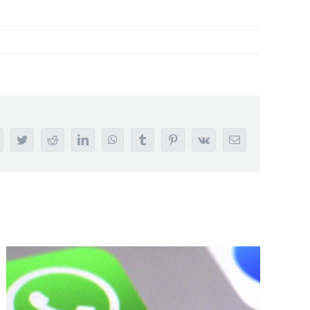
acebook
Twitter
Reddit
LinkedIn
WhatsApp
Tumblr
Pinterest
Vk
Email