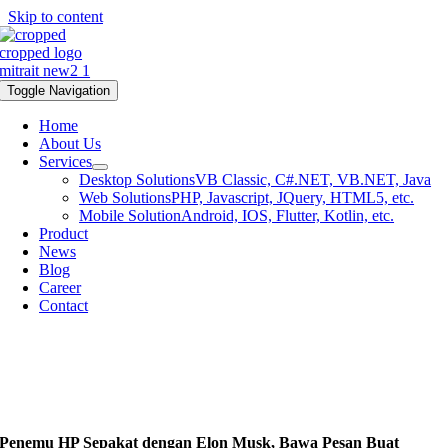
Skip to content
Toggle Navigation
Home
About Us
Services
Desktop Solutions
VB Classic, C#.NET, VB.NET, Java
Web Solutions
PHP, Javascript, JQuery, HTML5, etc.
Mobile Solution
Android, IOS, Flutter, Kotlin, etc.
Product
News
Blog
Career
Contact
Penemu HP Sepakat dengan Elon Musk, Bawa Pesan Buat