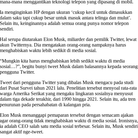
mana-mana menggantikan teknologi telepon yang dipasang di mobil.
Ia menginginkan HP dengan ukuran ‘cukup kecil untuk dimasukkan
dalam saku tapi cukup besar untuk masuk antara telinga dan mulut’.
Selain itu, keinginannya adalah semua orang punya nomor telepon
sendiri.
Hal serupa diutarakan Elon Musk, miliarder dan pemilik Twitter, lewat
akun Twitternya. Dia mengatakan orang-orang nampaknya harus
menghabiskan waktu lebih sedikit di media sosial.
“Mungkin kita harus menghabiskan lebih sedikit waktu di media
sosial…?”, begitu bunyi tweet Musk dalam balasannya kepada seorang
pengguna Twitter.
Tweet dari pengguna Twitter yang dibalas Musk mengacu pada studi
dari Pusat Survei tahun 2021 lalu. Penelitian tersebut menyoal rata-rata
warga Amerika Serikat yang mengaku lingkaran sosialnya menyusut
dalam tiga dekade terakhir, dari 1990 hingga 2021. Selain itu, ada tren
penurunan pada persahabatan di kalangan pria.
Elon Musk menanggapi pemaparan tersebut dengan semacam ajakan
agar orang-orang tidak menghabiskan waktu di media sosial. Ironisnya
ia adalah CEO salah satu media sosial terbesar. Selain itu, Musk sendiri
sangat aktif nge-tweet.