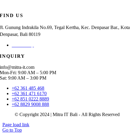
FIND US
Jl. Gunung Indrakila No.69, Tegal Kertha, Kec. Denpasar Bar., Kota
Denpasar, Bali 80119
Check Map
INQUIRY
info@mitra-it.com
Mon-Fri: 9:00 AM – 5:00 PM
Sat: 9:00 AM – 3:00 PM
+62 361 485 468
+62 361 471 6170
+62 851 0222 8889
+62 8829 9008 888
© Copyright 2024 | Mitra IT Bali - All Rights Reserved
Page load link
Go to Top