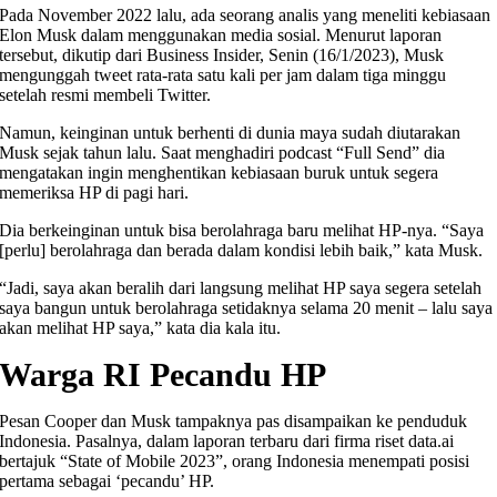
Pada November 2022 lalu, ada seorang analis yang meneliti kebiasaan
Elon Musk dalam menggunakan media sosial. Menurut laporan
tersebut, dikutip dari Business Insider, Senin (16/1/2023), Musk
mengunggah tweet rata-rata satu kali per jam dalam tiga minggu
setelah resmi membeli Twitter.
Namun, keinginan untuk berhenti di dunia maya sudah diutarakan
Musk sejak tahun lalu. Saat menghadiri podcast “Full Send” dia
mengatakan ingin menghentikan kebiasaan buruk untuk segera
memeriksa HP di pagi hari.
Dia berkeinginan untuk bisa berolahraga baru melihat HP-nya. “Saya
[perlu] berolahraga dan berada dalam kondisi lebih baik,” kata Musk.
“Jadi, saya akan beralih dari langsung melihat HP saya segera setelah
saya bangun untuk berolahraga setidaknya selama 20 menit – lalu saya
akan melihat HP saya,” kata dia kala itu.
Warga RI Pecandu HP
Pesan Cooper dan Musk tampaknya pas disampaikan ke penduduk
Indonesia. Pasalnya, dalam laporan terbaru dari firma riset data.ai
bertajuk “State of Mobile 2023”, orang Indonesia menempati posisi
pertama sebagai ‘pecandu’ HP.