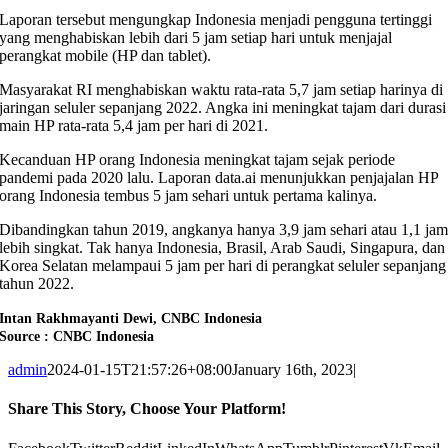
Laporan tersebut mengungkap Indonesia menjadi pengguna tertinggi
yang menghabiskan lebih dari 5 jam setiap hari untuk menjajal
perangkat mobile (HP dan tablet).
Masyarakat RI menghabiskan waktu rata-rata 5,7 jam setiap harinya di
jaringan seluler sepanjang 2022. Angka ini meningkat tajam dari durasi
main HP rata-rata 5,4 jam per hari di 2021.
Kecanduan HP orang Indonesia meningkat tajam sejak periode
pandemi pada 2020 lalu. Laporan data.ai menunjukkan penjajalan HP
orang Indonesia tembus 5 jam sehari untuk pertama kalinya.
Dibandingkan tahun 2019, angkanya hanya 3,9 jam sehari atau 1,1 ja
lebih singkat. Tak hanya Indonesia, Brasil, Arab Saudi, Singapura, dan
Korea Selatan melampaui 5 jam per hari di perangkat seluler sepanjang
tahun 2022.
Intan Rakhmayanti Dewi, CNBC Indonesia
Source : CNBC Indonesia
admin
2024-01-15T21:57:26+08:00
January 16th, 2023
|
Share This Story, Choose Your Platform!