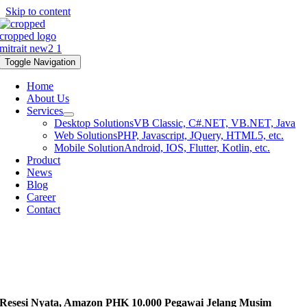
Skip to content
Toggle Navigation
Home
About Us
Services
Desktop Solutions
VB Classic, C#.NET, VB.NET, Java
Web Solutions
PHP, Javascript, JQuery, HTML5, etc.
Mobile Solution
Android, IOS, Flutter, Kotlin, etc.
Product
News
Blog
Career
Contact
Resesi Nyata, Amazon PHK 10.000 Pegawai Jelang Musim