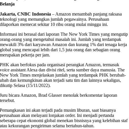
Belanja
Jakarta, CNBC Indonesia
– Amazon menambah panjang raksasa
teknologi yang memangkas jumlah pegawainya. Perusahaan
dilaporkan memecat sekitar 10 ribu orang mulai minggu ini.
Informasi ini berasal dari laporan The New York Times yang mengutip
orang-orang yang mengetahui masalah ini. Jumlah yang terdampak
mewakili 3% dari karyawan Amazon dan kurang 1% dari tenaga kerja
global yang mencapai lebih dari 1,5 juta orang dan sebagian orang
merupakan pekerja per jam.
PHK akan berfokus pada organisasi perangkat Amazon, termasuk
voice assistant Alexa dan divisi ritel, serta sumber daya manusia. The
New York Times menjelaskan jumlah yang terdampak PHK berubah-
ubah dan kemungkinan akan terjadi satu tim dan lainnya sekaligus,
dikutip Selasa (15/11/2022).
Juru bicara Amazon, Brad Glasser menolak berkomentar laporan
tersebut.
Pemangkasan ini akan terjadi pada musim liburan, saat biasanya
perusahaan akan melayani lonjakan order. Ini menjadi pertanda
seberapa cepat ekonomi global menekan bisnisnya yang kelebihan staf
atau kekurangan pengiriman selama bertahun-tahun.