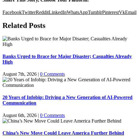
Facebook
Twitter
Reddit
LinkedIn
WhatsApp
Tumblr
Pinterest
Vk
Email
Related Posts
Banks Urged to Brace for Major Disaster; Casualties Already
High
August 7th, 2026
|
0 Comments
20 Years of Infobip: Driving a New Generation of AI-Powered
Communication
August 6th, 2026
|
0 Comments
China’s New Move Could Leave America Further Behind