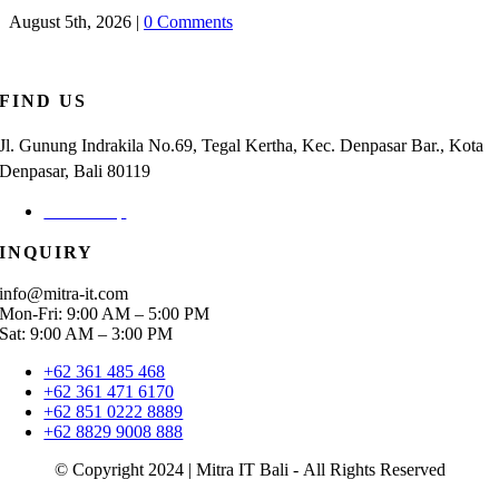
August 5th, 2026
|
0 Comments
FIND US
Jl. Gunung Indrakila No.69, Tegal Kertha, Kec. Denpasar Bar., Kota
Denpasar, Bali 80119
Check Map
INQUIRY
info@mitra-it.com
Mon-Fri: 9:00 AM – 5:00 PM
Sat: 9:00 AM – 3:00 PM
+62 361 485 468
+62 361 471 6170
+62 851 0222 8889
+62 8829 9008 888
© Copyright 2024 | Mitra IT Bali - All Rights Reserved