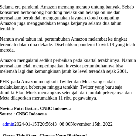
Selama era pandemi, Amazon memang meraup untung banyak. Sebab
konsumen berbondong-bondong melakukan belanja online dan
perusahaan berpindah menggunakan layanan cloud computing.
Amazon juga menggandakan tenaga kerjanya selama dua tahun
terakhir.
Namun awal tahun ini, pertumbuhan Amazon melambat ke tingkat
terendah dalam dua dekade. Disebabkan pandemi Covid-19 yang telah
mereda.
Amazon mengalami sedikit perbaikan pada kuartal terakhirnya. Namu
perusahaan telah memperingatkan investor pertumbuhannya bisa
melemah lagi dan kemungkinan jatuh ke level terendah sejak 2001.
PHK pada Amazon mengikuti Twitter dan Meta yang sudah
melakukannya beberapa minggu terakhir. Twitter yang baru saja
dimiliki Elon Musk memangkas setengah dari jumlah pekerjanya dan
Meta dilaporkan merumahkan 11 ribu pegawainya.
Novina Putri Bestari, CNBC Indonesia
Source : CNBC Indonesia
admin
2024-01-15T20:56:43+08:00
November 15th, 2022
|
Share This Story, Choose Your Platform!