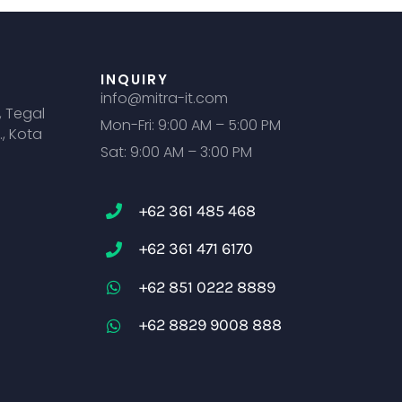
INQUIRY
info@mitra-it.com
, Tegal
Mon-Fri: 9:00 AM – 5:00 PM
., Kota
Sat: 9:00 AM – 3:00 PM
+62 361 485 468
+62 361 471 6170
+62 851 0222 8889
+62 8829 9008 888