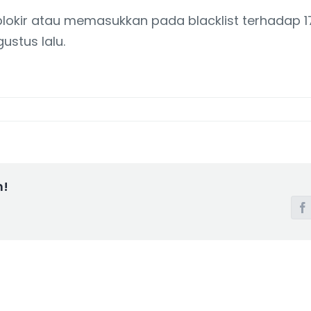
blokir atau memasukkan pada blacklist terhadap 
ustus lalu.
m!
F