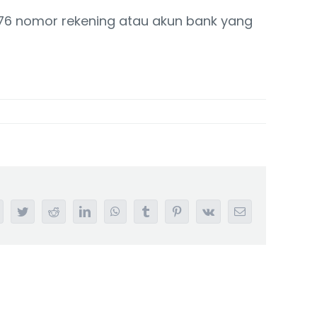
176 nomor rekening atau akun bank yang
acebook
Twitter
Reddit
LinkedIn
WhatsApp
Tumblr
Pinterest
Vk
Email