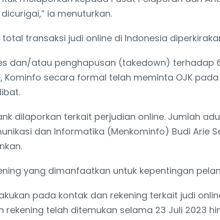
dicurigai,” ia menuturkan.
al transaksi judi online di Indonesia diperkirakan
 dan/atau penghapusan (takedown) terhadap 60.58
ne, Kominfo secara formal telah meminta OJK pad
ibat.
ank dilaporkan terkait perjudian online. Jumlah ad
Komunikasi dan Informatika (Menkominfo) Budi Ari
nkan.
ening yang dimanfaatkan untuk kepentingan pela
ilakukan pada kontak dan rekening terkait judi onli
rekening telah ditemukan selama 23 Juli 2023 hi