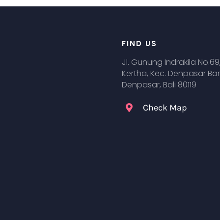
FIND US
Jl. Gunung Indrakila No.69
Kertha, Kec. Denpasar Bar
Denpasar, Bali 80119
Check Map