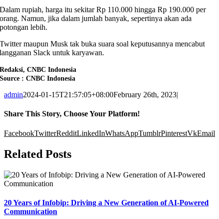
Dalam rupiah, harga itu sekitar Rp 110.000 hingga Rp 190.000 per
orang. Namun, jika dalam jumlah banyak, sepertinya akan ada
potongan lebih.
Twitter maupun Musk tak buka suara soal keputusannya mencabut
langganan Slack untuk karyawan.
Redaksi, CNBC Indonesia
Source : CNBC Indonesia
admin
2024-01-15T21:57:05+08:00
February 26th, 2023
|
Share This Story, Choose Your Platform!
Facebook
Twitter
Reddit
LinkedIn
WhatsApp
Tumblr
Pinterest
Vk
Email
Related Posts
20 Years of Infobip: Driving a New Generation of AI-Powered
Communication