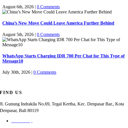
August 6th, 2026
|
0 Comments
China’s New Move Could Leave America Further Behind
August 5th, 2026
|
0 Comments
WhatsApp Starts Charging IDR 700 Per Chat for This Type of
Message10
July 30th, 2026
|
0 Comments
FIND US
Jl. Gunung Indrakila No.69, Tegal Kertha, Kec. Denpasar Bar., Kota
Denpasar, Bali 80119
Check Map