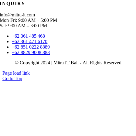
INQUIRY
info@mitra-it.com
Mon-Fri: 9:00 AM – 5:00 PM
Sat: 9:00 AM – 3:00 PM
+62 361 485 468
+62 361 471 6170
+62 851 0222 8889
+62 8829 9008 888
© Copyright 2024 | Mitra IT Bali - All Rights Reserved
Page load link
Go to Top