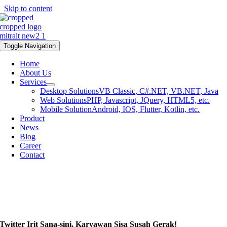
Skip to content
Toggle Navigation
Home
About Us
Services
Desktop Solutions
VB Classic, C#.NET, VB.NET, Java
Web Solutions
PHP, Javascript, JQuery, HTML5, etc.
Mobile Solution
Android, IOS, Flutter, Kotlin, etc.
Product
News
Blog
Career
Contact
Twitter Irit Sana-sini, Karyawan Sisa Susah Gerak!