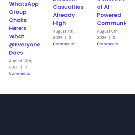
WhatsApp
Casualties
of AI-
Group
Already
Powered
Chats:
High
Communicat
Here’s
August 7th,
August 6th,
What
2026
|
0
2026
|
0
@Everyone
Comments
Comments
Does
August 10th,
2026
|
0
Comments