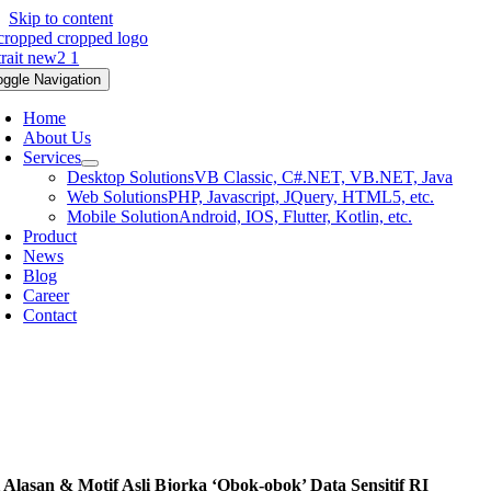
Skip to content
oggle Navigation
Home
About Us
Services
Desktop Solutions
VB Classic, C#.NET, VB.NET, Java
Web Solutions
PHP, Javascript, JQuery, HTML5, etc.
Mobile Solution
Android, IOS, Flutter, Kotlin, etc.
Product
News
Blog
Career
Contact
i Alasan & Motif Asli Bjorka ‘Obok-obok’ Data Sensitif RI