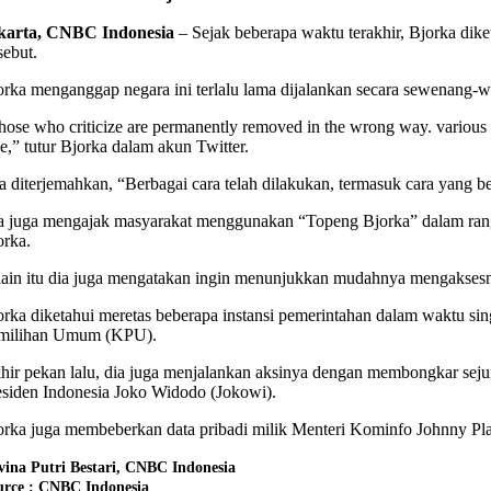
karta, CNBC Indonesia
– Sejak beberapa waktu terakhir, Bjorka dik
sebut.
orka menganggap negara ini terlalu lama dijalankan secara sewenang-w
hose who criticize are permanently removed in the wrong way. various w
ce,” tutur Bjorka dalam akun Twitter.
ka diterjemahkan, “Berbagai cara telah dilakukan, termasuk cara yang
a juga mengajak masyarakat menggunakan “Topeng Bjorka” dalam rangka me
orka.
lain itu dia juga mengatakan ingin menunjukkan mudahnya mengaksesnya
orka diketahui meretas beberapa instansi pemerintahan dalam waktu singk
milihan Umum (KPU).
hir pekan lalu, dia juga menjalankan aksinya dengan membongkar seju
esiden Indonesia Joko Widodo (Jokowi).
orka juga membeberkan data pribadi milik Menteri Kominfo Johnny Plat
vina Putri Bestari, CNBC Indonesia
urce : CNBC Indonesia