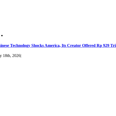
inese Technology Shocks America, Its Creator Offered Rp 929 Tri
ly 18th, 2026
|