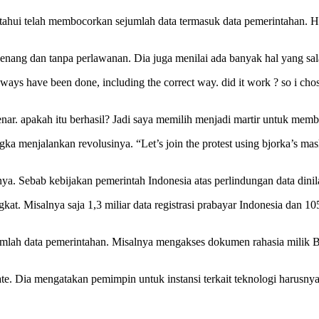
etahui telah membocorkan sejumlah data termasuk data pemerintahan. 
enang dan tanpa perlawanan. Dia juga menilai ada banyak hal yang sal
ays have been done, including the correct way. did it work ? so i chos
 benar. apakah itu berhasil? Jadi saya memilih menjadi martir untuk 
njalankan revolusinya. “Let’s join the protest using bjorka’s mask wh
. Sebab kebijakan pemerintah Indonesia atas perlindungan data dinil
at. Misalnya saja 1,3 miliar data registrasi prabayar Indonesia dan 10
mlah data pemerintahan. Misalnya mengakses dokumen rahasia milik B
e. Dia mengatakan pemimpin untuk instansi terkait teknologi harusnya