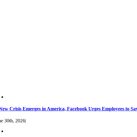
New Crisis Emerges in America, Facebook Urges Employees to S
ne 30th, 2026
|