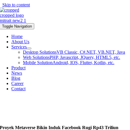
Skip to content
Toggle Navigation
Home
About Us
Services
Desktop Solutions
VB Classic, C#.NET, VB.NET, Java
Web Solutions
PHP, Javascript, JQuery, HTML5, etc.
Mobile Solution
Android, IOS, Flutter, Kotlin, etc.
Product
News
Blog
Career
Contact
Proyek Metaverse Bikin Induk Facebook Rugi Rp43 Triliun