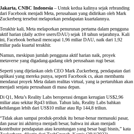
Jakarta, CNBC Indonesia
– Untuk kedua kalinya sejak rebranding
dari Facebook menjadi Meta, perusahaan yang didirikan oleh Mark
Zuckerberg tersebut melaporkan pendapatan kuartalannya.
Terakhir kali, Meta melaporkan penurunan pertama dalam pengguna
aktif harian (daily active users/DAU) sejak 18 tahun sejarahnya. Kali
ini, Facebook berhasil mencapai 1,96 miliar DAU, naik dari 1,92
miliar pada kuartal terakhir.
Namun, meskipun jumlah pengguna aktif harian naik, proyek
metaverse yang digadang-gadang oleh perusahaan rugi besar.
Seperti yang dijelaskan oleh CEO Mark Zuckerberg, pendapatan dari
aplikasi yang mereka punya, seperti Facebook cs, akan membantu
mendanai proyek Meta dalam realitas virtual, yang ia pertaruhkan akan
menjadi senjata perusahaan di masa depan.
Di Q1, Meta’s Reality Labs beroperasi dengan kerugian US$2,96
miliar atau sekitar Rp43 triliun. Tahun lalu, Reality Labs bahkan
kehilangan lebih dari US$10 miliar atau Rp 144,8 triliun.
“Tidak akan sampai produk-produk itu benar-benar memasuki pasar,
dan pasar ini akhirnya menjadi besar, bahwa ini akan menjadi
kontributor pendapatan atau keuntungan yang besar bagi bisnis,” kata