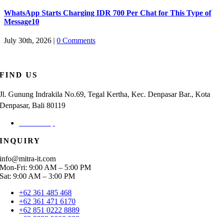
WhatsApp Starts Charging IDR 700 Per Chat for This Type of
Message10
July 30th, 2026
|
0 Comments
FIND US
Jl. Gunung Indrakila No.69, Tegal Kertha, Kec. Denpasar Bar., Kota
Denpasar, Bali 80119
Check Map
INQUIRY
info@mitra-it.com
Mon-Fri: 9:00 AM – 5:00 PM
Sat: 9:00 AM – 3:00 PM
+62 361 485 468
+62 361 471 6170
+62 851 0222 8889