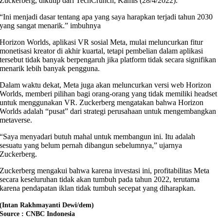
Zuckerberg, dikutip dari TechCrunch, Kamis (28/4/2022).
“Ini menjadi dasar tentang apa yang saya harapkan terjadi tahun 2030
yang sangat menarik.” imbuhnya
Horizon Worlds, aplikasi VR sosial Meta, mulai meluncurkan fitur
monetisasi kreator di akhir kuartal, tetapi pembelian dalam aplikasi
tersebut tidak banyak berpengaruh jika platform tidak secara signifikan
menarik lebih banyak pengguna.
Dalam waktu dekat, Meta juga akan meluncurkan versi web Horizon
Worlds, memberi pilihan bagi orang-orang yang tidak memiliki headset
untuk menggunakan VR. Zuckerberg mengatakan bahwa Horizon
Worlds adalah “pusat” dari strategi perusahaan untuk mengembangkan
metaverse.
“Saya menyadari butuh mahal untuk membangun ini. Itu adalah
sesuatu yang belum pernah dibangun sebelumnya,” ujarnya
Zuckerberg.
Zuckerberg mengakui bahwa karena investasi ini, profitabilitas Meta
secara keseluruhan tidak akan tumbuh pada tahun 2022, terutama
karena pendapatan iklan tidak tumbuh secepat yang diharapkan.
(Intan Rakhmayanti Dewi/dem)
Source : CNBC Indonesia