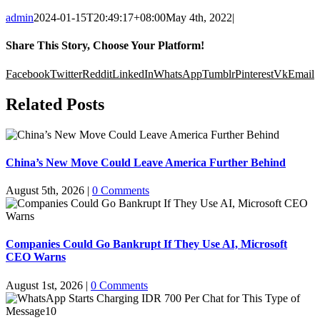
admin
2024-01-15T20:49:17+08:00
May 4th, 2022
|
Share This Story, Choose Your Platform!
Facebook
Twitter
Reddit
LinkedIn
WhatsApp
Tumblr
Pinterest
Vk
Email
Related Posts
China’s New Move Could Leave America Further Behind
August 5th, 2026
|
0 Comments
Companies Could Go Bankrupt If They Use AI, Microsoft
CEO Warns
August 1st, 2026
|
0 Comments