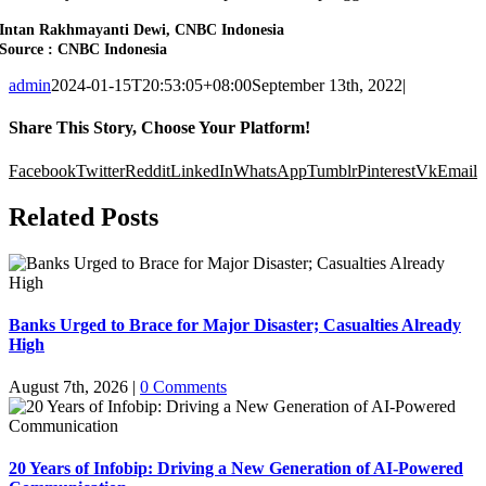
Intan Rakhmayanti Dewi, CNBC Indonesia
Source : CNBC Indonesia
admin
2024-01-15T20:53:05+08:00
September 13th, 2022
|
Share This Story, Choose Your Platform!
Facebook
Twitter
Reddit
LinkedIn
WhatsApp
Tumblr
Pinterest
Vk
Email
Related Posts
Banks Urged to Brace for Major Disaster; Casualties Already
High
August 7th, 2026
|
0 Comments
20 Years of Infobip: Driving a New Generation of AI-Powered