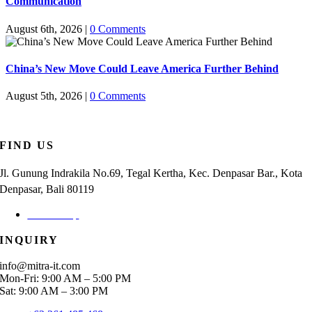
Communication
August 6th, 2026
|
0 Comments
China’s New Move Could Leave America Further Behind
August 5th, 2026
|
0 Comments
FIND US
Jl. Gunung Indrakila No.69, Tegal Kertha, Kec. Denpasar Bar., Kota
Denpasar, Bali 80119
Check Map
INQUIRY
info@mitra-it.com
Mon-Fri: 9:00 AM – 5:00 PM
Sat: 9:00 AM – 3:00 PM