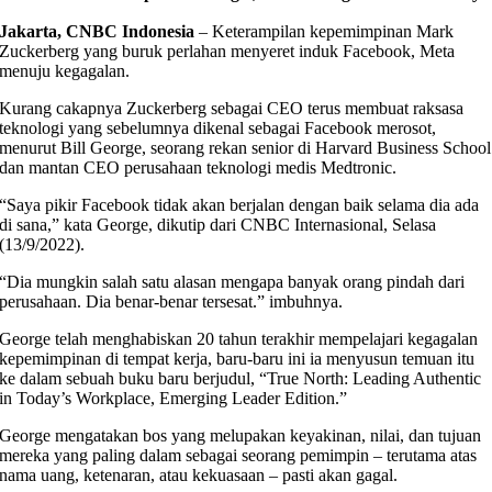
Jakarta, CNBC Indonesia
– Keterampilan kepemimpinan Mark
Zuckerberg yang buruk perlahan menyeret induk Facebook, Meta
menuju kegagalan.
Kurang cakapnya Zuckerberg sebagai CEO terus membuat raksasa
teknologi yang sebelumnya dikenal sebagai Facebook merosot,
menurut Bill George, seorang rekan senior di Harvard Business School
dan mantan CEO perusahaan teknologi medis Medtronic.
“Saya pikir Facebook tidak akan berjalan dengan baik selama dia ada
di sana,” kata George, dikutip dari CNBC Internasional, Selasa
(13/9/2022).
“Dia mungkin salah satu alasan mengapa banyak orang pindah dari
perusahaan. Dia benar-benar tersesat.” imbuhnya.
George telah menghabiskan 20 tahun terakhir mempelajari kegagalan
kepemimpinan di tempat kerja, baru-baru ini ia menyusun temuan itu
ke dalam sebuah buku baru berjudul, “True North: Leading Authentic
in Today’s Workplace, Emerging Leader Edition.”
George mengatakan bos yang melupakan keyakinan, nilai, dan tujuan
mereka yang paling dalam sebagai seorang pemimpin – terutama atas
nama uang, ketenaran, atau kekuasaan – pasti akan gagal.