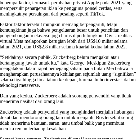
beberapa faktor, termasuk perubahan privasi Apple pada 2021 yang
mempersulit penargetan iklan ke pengguna ponsel cerdas, serta
meningkatnya persaingan dari pesaing seperti TikTok.
Faktor-faktor tersebut mungkin memang berpengaruh, tetapi
kemungkinan juga bahwa pengeluaran besar untuk penelitian dan
pengembangan metaverse juga harus diperhitungkan. Divisi realitas
virtual Meta melaporkan kerugian lebih dari US$10 miliar selama
tahun 2021, dan US$2,8 miliar selama kuartal kedua tahun 2022.
“Setidaknya secara publik, Zuckerberg belum mengakui atau
bertanggung jawab untuk itu,” kata George. Meskipun Zuckerberg
mengatakan dalam rapat pemegang saham pada bulan Mei bahwa ia
mengharapkan perusahaannya kehilangan sejumlah uang “signifikan”
selama tiga hingga lima tahun ke depan, karena itu berinvestasi dalam
teknologi metaverse.
Dan yang kedua, Zuckerberg adalah seorang penyendiri yang tidak
menerima nasihat dari orang lain.
Zuckerberg adalah penyendiri yang menghindari menjalin hubungan
dekat dan mendorong orang lain untuk menjauh. Bos tersebut sering
tidak menerima bantuan, saran, atau timbal balik yang membuat
mereka rentan terhadap kesalahan.