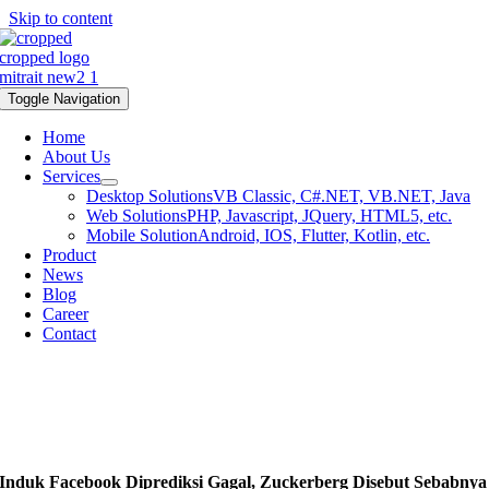
Skip to content
Toggle Navigation
Home
About Us
Services
Desktop Solutions
VB Classic, C#.NET, VB.NET, Java
Web Solutions
PHP, Javascript, JQuery, HTML5, etc.
Mobile Solution
Android, IOS, Flutter, Kotlin, etc.
Product
News
Blog
Career
Contact
Induk Facebook Diprediksi Gagal, Zuckerberg Disebut Sebabnya