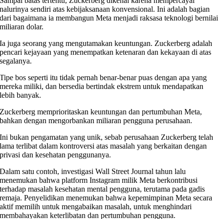
Sampai batas tertentu, Zuckerberg dikenal karena mempercayai
nalurinya sendiri atas kebijaksanaan konvensional. Ini adalah bagian
dari bagaimana ia membangun Meta menjadi raksasa teknologi bernilai
miliaran dolar.
Ia juga seorang yang mengutamakan keuntungan. Zuckerberg adalah
pencari kejayaan yang menempatkan ketenaran dan kekayaan di atas
segalanya.
Tipe bos seperti itu tidak pernah benar-benar puas dengan apa yang
mereka miliki, dan bersedia bertindak ekstrem untuk mendapatkan
lebih banyak.
Zuckerberg memprioritaskan keuntungan dan pertumbuhan Meta,
bahkan dengan mengorbankan miliaran pengguna perusahaan.
Ini bukan pengamatan yang unik, sebab perusahaan Zuckerberg telah
lama terlibat dalam kontroversi atas masalah yang berkaitan dengan
privasi dan kesehatan penggunanya.
Dalam satu contoh, investigasi Wall Street Journal tahun lalu
menemukan bahwa platform Instagram milik Meta berkontribusi
terhadap masalah kesehatan mental pengguna, terutama pada gadis
remaja. Penyelidikan menemukan bahwa kepemimpinan Meta secara
aktif memilih untuk mengabaikan masalah, untuk menghindari
membahayakan keterlibatan dan pertumbuhan pengguna.